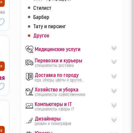
ие
Стилист
ека
Барбер
Тату и пирсинг
Другое
Медицинские услуги
00
Перевозки и курьеры
специалисты доставки
ие
Доставка по городу
ая
еда, обеды, цветы и другое...
Хозяйство и уборка
специалисты хозяйственники
Компьютеры и IT
специалисты сферы IT
60
Дизайнеры
дизайн и полиграфия
ие
Юристы