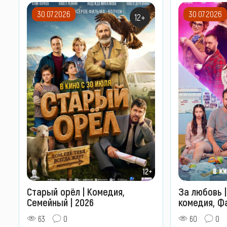
30.07.2026
30.07.2026
12+
Старый орёл | Комедия,
За любовь 
Семейный | 2026
комедия, Фа
63
0
60
0