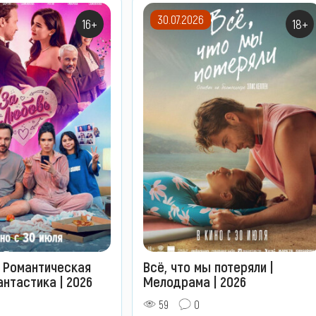
30.07.2026
16+
18+
| Романтическая
Всё, что мы потеряли |
нтастика | 2026
Мелодрама | 2026
59
0