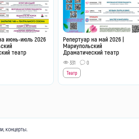
на июнь-июль 2026
Репертуар на май 2026 |
ьский
Мариупольский
кий театр
Драматический театр
331
0
Театр
ли, концерты.