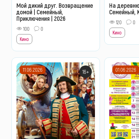
Мой дикий друг. Возвращение
На деревню
домой | Семейный,
Семейный, 
Приключения | 2026
120
0
100
0
Кино
Кино
11.06.2026
01.06.2026
16+