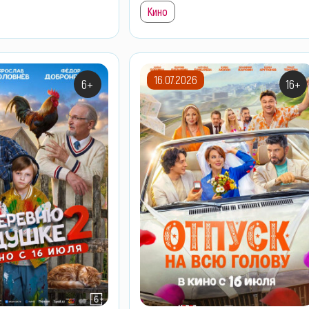
Кино
16.07.2026
6+
16+