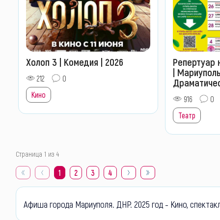
Холоп 3 | Комедия | 2026
Репертуар 
| Мариупол
212
0
Драматичес
Кино
916
0
Театр
Страница 1 из 4
1
2
3
4
Афиша города Мариуполя. ДНР. 2025 год - Кино, спектак