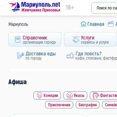
16+
Главная
Мариуполь
Справочник
Услуги
организации города
сервисы и услуги
Доставка еды
Где поесть?
по городу
кафе, столовые, фастфу
Афиша
Комедии
Ужасы
Фантасти
Приключения
Биография
Семей