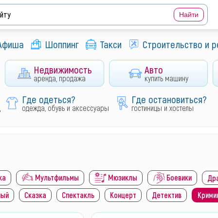
Афиша
Шоппинг
Такси
Строительство и 
Недвижимость
Авто
аренда, продажа
купить машину
Где одеться?
Где остановиться?
д
одежда, обувь и аксессуары
гостиницы и хостелы
ка
Мультфильмы
Мюзиклы
Боевики
Др
ный
Сказка
Спектакль
Концерт
Детектив
Крими