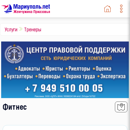
Биатлон
Горячие
Фигурное катание
телефоны
Тяжелая атлетика
Услуги
Тренеры
Настольный теннис
Художественная
гимнастика
Велоспорт
Другое
Фото, видео, аудио
Творчество и
рукоделие
Праздничные услуги
Фитнес
Артисты
Отдых