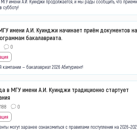
МГУ имени А.И. Куинджи продолжается, и мы рады сообщить, что приём
в субботу!
МГУ имени А.И. Куинджи начинает приём документов н
рограммам бакалавриата.
0
ация
й кампании — бакалавриат 2026
Абитуриент!
да в МГУ имени А.И. Куинджи традиционно стартует
ания
188
0
ация
енты могут заранее ознакомиться с правилами поступления на 2026–202