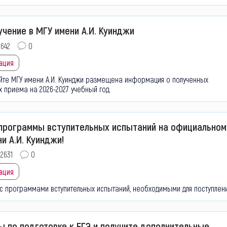
чение в МГУ имени А.И. Куинджи
642
0
ация
йте МГУ имени А.И. Куинджи размещена информация о полученных
 приема на 2026-2027 учебный год.
программы вступительных испытаний на официальном
и А.И. Куинджи!
2631
0
ация
с программами вступительных испытаний, необходимыми для поступлени
ы по подготовке к ЕГЭ и получите дополнительные