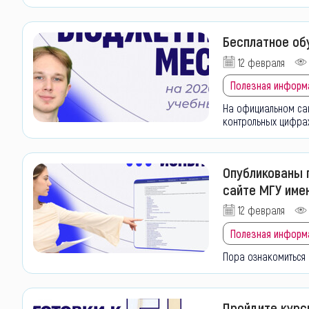
Бесплатное обу
12 февраля
Полезная информ
На официальном са
контрольных цифрах
Опубликованы 
сайте МГУ имен
12 февраля
Полезная информ
Пора ознакомиться 
Пройдите курс