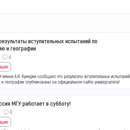
результаты вступительных испытаний по
ю и географии
0
ация
У имени А.И. Куинджи сообщает, что результаты вступительных испытаний
 и географии
опубликованы на официальном сайте университета!
ссия МГУ работает в субботу!
0
ация