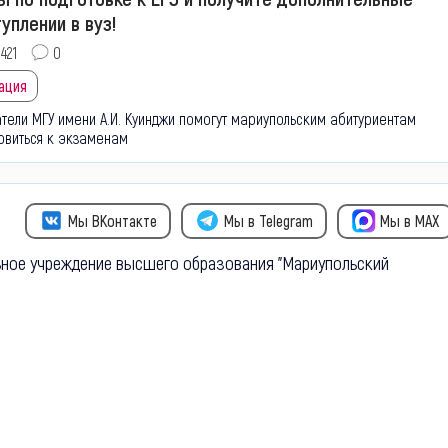
уплении в вуз!
421
0
ация
ели МГУ имени А.И. Куинджи помогут мариупольским абитуриентам
овиться к экзаменам
Мы ВКонтакте
Мы в Telegram
Мы в MAX
ное учреждение высшего образования "Мариупольский