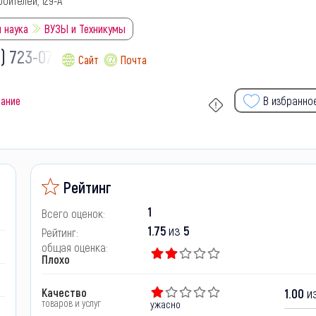
оителей, 129-А
 наука
ВУЗЫ и Техникумы
) 723-07-
Сайт
Почта
ание
В избранно
Рейтинг
1
Всего оценок:
1.75
из
5
Рейтинг:
общая оценка:
Плохо
Качество
1.00
из
товаров и услуг
ужасно