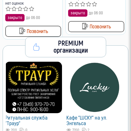
нет оценок
закрыто
до 06:00
закрыто
до 06:00
Позвонить
Позвонить
PREMIUM
организации
V
Л
о
Ритуальная служба
Кафе "LUCKY" на ул.
"Траур"
Энгельса
2011
0
7200
2