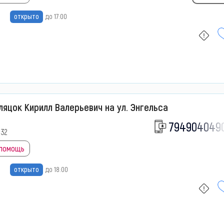
открыто
до 17:00
яцок Кирилл Валерьевич на ул. Энгельса
794904049
 32
 помощь
открыто
до 18:00