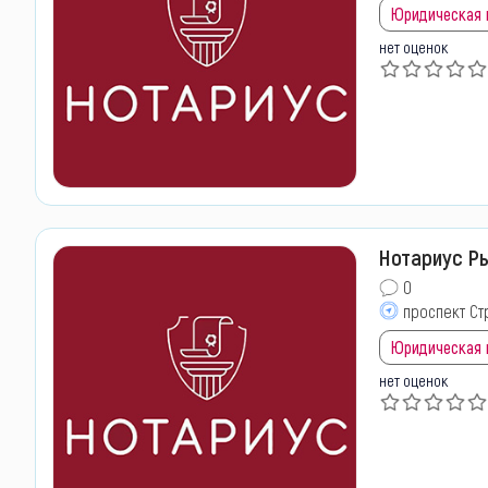
Юридическая
нет оценок
Нотариус Ры
0
проспект Ст
Юридическая
нет оценок