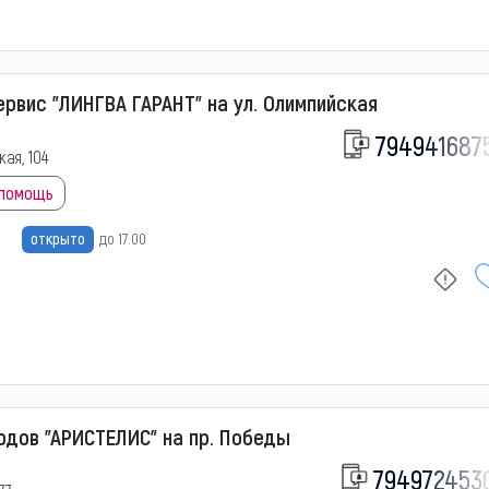
рвис "ЛИНГВА ГАРАНТ" на ул. Олимпийская
794941687
кая, 104
 помощь
открыто
до 17:00
одов "АРИСТЕЛИС" на пр. Победы
794972453