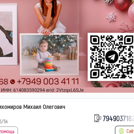
ихомиров Михаил Олегович
794903718
46/54
Сай
 помощь