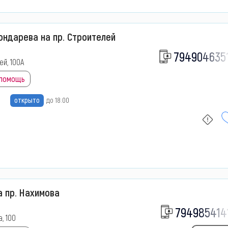
ндарева на пр. Строителей
794904635
ей, 100А
 помощь
открыто
до 18:00
 пр. Нахимова
794985414
, 100