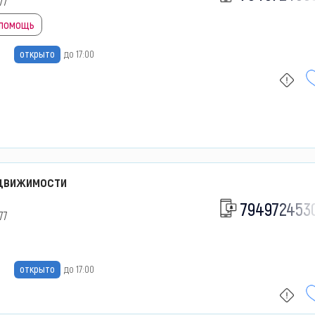
77
 помощь
открыто
до 17:00
едвижимости
794972453
77
открыто
до 17:00