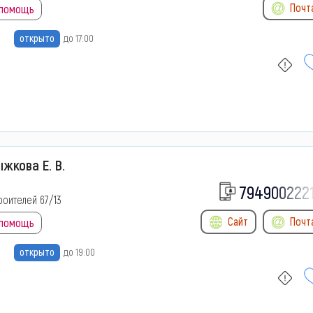
Почт
 помощь
открыто
до 17:00
жкова Е. В.
794900222
роителей 67/13
Сайт
Почт
 помощь
открыто
до 19:00