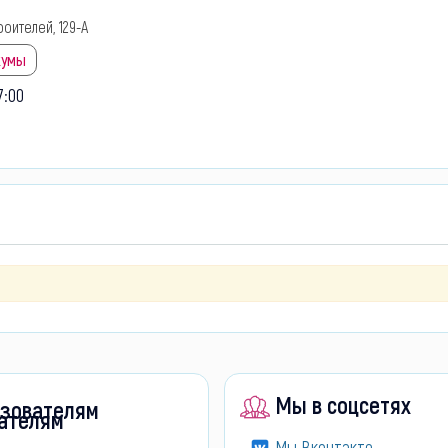
оителей, 129-А
кумы
7:00
Мы в соцсетях
зователям
Мы Вконтакте