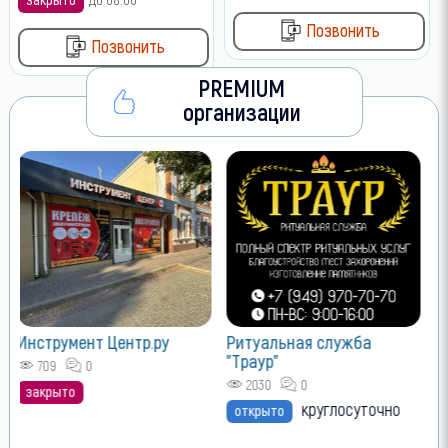
Позвонить
Позвонить
PREMIUM
организации
V
Л
о
Инструмент Центр.ру
Ритуальная служба
"Траур"
709
0
2030
0
закрыто
круглосуточно
открыто