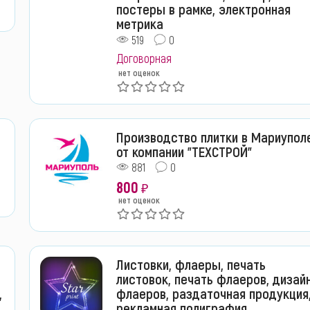
постеры в рамке, электронная
метрика
519
0
Договорная
нет оценок
Производство плитки в Мариупол
от компании "ТЕХСТРОЙ"
881
0
800
₽
нет оценок
Листовки, флаеры, печать
листовок, печать флаеров, дизай
,
флаеров, раздаточная продукция
рекламная полиграфия,