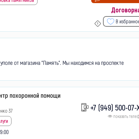
Договорн
В избранно
уполе от магазина "Память". Мы находимся на проспекте
ентр похоронной помощи
+7 (949) 500-07-
нко 37
показать теле
луги
9:00