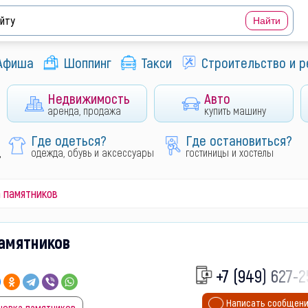
Афиша
Шоппинг
Такси
Строительство и 
Недвижимость
Авто
аренда, продажа
купить машину
Где одеться?
Где остановиться?
д
одежда, обувь и аксессуары
гостиницы и хостелы
а памятников
памятников
+7 (949) 627-2
Написать сообщен
новка памятников