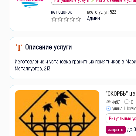
нет оценок
всего услуг:
522
Админ
Описание услуги
Изготовление и установка гранитных памятников в Мари
Металлургов, 213.
"СКОРБЬ" ц
4497
0
улица Шевче
Ритуальные ус
до 0
закрыто