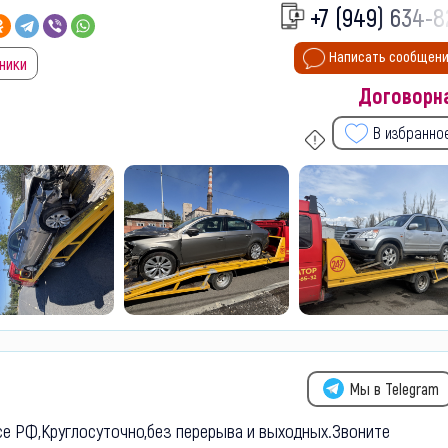
+7 (949) 634-8
Написать сообщен
хники
Договорн
В избранно
Мы в Telegram
все РФ,Круглосуточно,без перерыва и выходных.Звоните