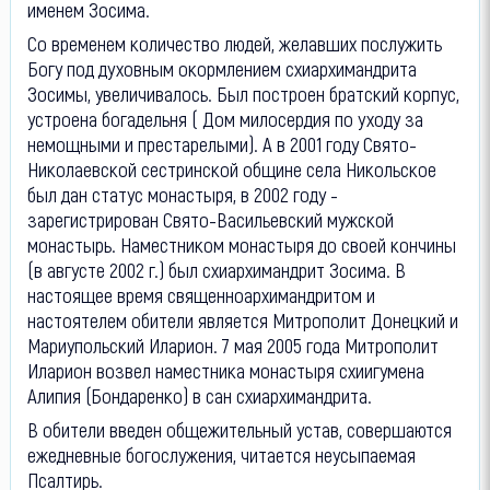
именем Зосима.
Со временем количество людей, желавших послужить
Богу под духовным окормлением схиархимандрита
Зосимы, увеличивалось. Был построен братский корпус,
устроена богадельня ( Дом милосердия по уходу за
немощными и престарелыми). А в 2001 году Свято-
Николаевской сестринской общине села Никольское
был дан статус монастыря, в 2002 году -
зарегистрирован Свято-Васильевский мужской
монастырь. Наместником монастыря до своей кончины
(в августе 2002 г.) был схиархимандрит Зосима. В
настоящее время священноархимандритом и
настоятелем обители является Митрополит Донецкий и
Мариупольский Иларион. 7 мая 2005 года Митрополит
Иларион возвел наместника монастыря схиигумена
Алипия (Бондаренко) в сан схиархимандрита.
В обители введен общежительный устав, совершаются
ежедневные богослужения, читается неусыпаемая
Псалтирь.