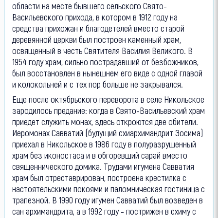
области на месте бывшего сельского Свято-
Васильевского прихода, в котором в 1912 году на
средства прихожан и благодетелей вместо старой
деревянной церкви был построен каменный храм,
освященный в честь Святителя Василия Великого. В
1954 году храм, сильно пострадавший от безбожников,
был восстановлен в нынешнем его виде с одной главой
и колокольней и с тех пор больше не закрывался.
Еще после октябрьского переворота в селе Никольское
зародилось предание: когда в Свято-Васильевский храм
приедет служить монах, здесь откроются две обители.
Иеромонах Савватий (будущий схиархимандрит Зосима)
приехал в Никольское в 1986 году в полуразрушенный
храм без иконостаса и в обгоревший сарай вместо
священнического домика. Трудами игумена Савватия
храм был отреставрирован, построена крестилка с
настоятельскими покоями и паломническая гостиница с
трапезной. В 1990 году игумен Савватий был возведен в
сан архимандрита, а в 1992 году - пострижен в схиму с