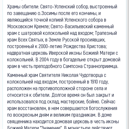
Храмы обители: Свято-Успенский собор, выстроенный
по завещанию о.Зосимы после его кончины, и
являющийся точной копией Успенского собора в
Московском Кремле; Свято-Васильевский каменный
храм с шатровой колокольней над входом; Трапезный
храм Всех Святых, в Земле Русской просиявших,
построенный к 2000-летию Рождества Христова;
надвратная церковь Иверской иконы Божией Матери с
колокольней. В 2004 году в богадельне открыт домовой
храм в честь преподобного Сампсона Странноприимца.
Каменный храм Святителя Николая Чудотворца с
колокольней над входом, построенный в 1910 году,
расположен на противоположной стороне села и
относится к обители. Долгое время он был закрыт и
использовался под склад, мастерские, бойню. Сейчас
храм восстановлен, в нем совершаются богослужения
по воскресным дням и великим праздникам. В доме
священника находится домовая церковь в честь иконы
Божией Матери "Знамение". В монастыре действуют