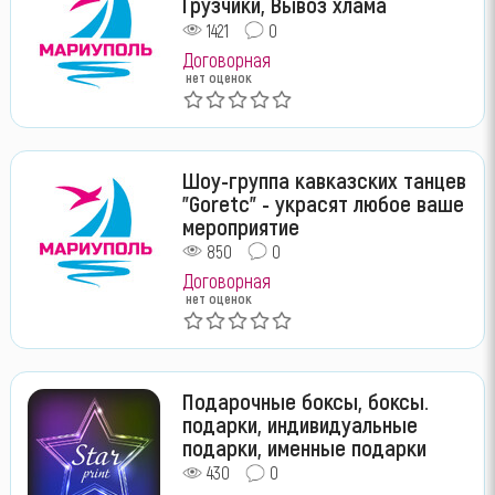
Грузчики, Вывоз хлама
1421
0
Договорная
нет оценок
Шоу-группа кавказских танцев
"Goretc" - украсят любое ваше
мероприятие
850
0
Договорная
нет оценок
Подарочные боксы, боксы.
подарки, индивидуальные
подарки, именные подарки
430
0