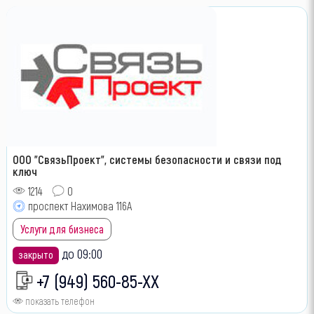
ООО "СвязьПроект", системы безопасности и связи под
ключ
1214
0
проспект Нахимова 116А
Услуги для бизнеса
до 09:00
закрыто
+7 (949) 560-85-XX
показать телефон