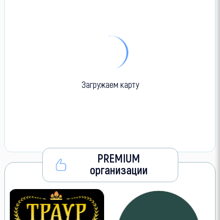
Загружаем карту
PREMIUM
организации
V
Л
о