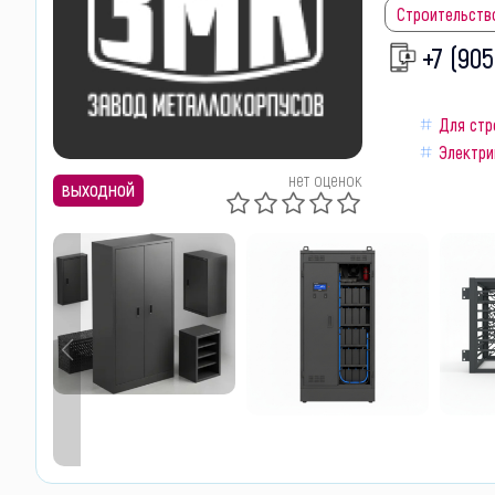
Строительств
+7 (905
Для стр
Электри
нет оценок
выходной