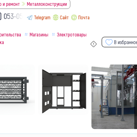
о и ремонт
Металлоконструкции
) 053-05-
Telegram
Сайт
Почта
оительства
Магазины
Электротовары
ка
В избранно