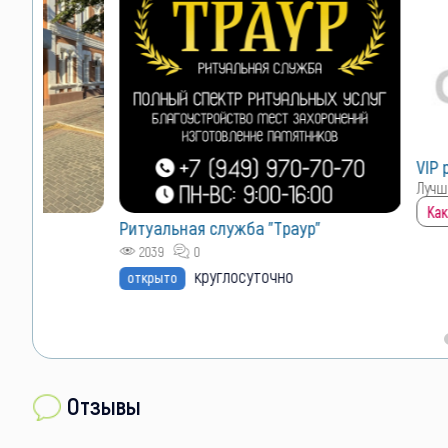
VIP размещен
Лучшие позиции 
Как сюда попас
Ритуальная служба "Траур"
2039
0
круглосуточно
открыто
Отзывы