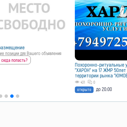
ие
для Вашего объявления
ть?
Похоронно-ритуальные услуги
"ХАРОН" на 17 ЖМР 50лет СССР д. 75
территории рынка "ЮМОВИЛА"
431
0
до 20:00
открыто