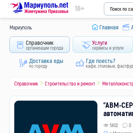
16+
Главная
Мариуполь
Справочник
Услуги
организации города
сервисы и услуги
Доставка еды
Где поесть?
по городу
кафе, столовые, фастфу
Справочник
Строительство и ремонт
Металлоконст
"АВМ-СЕР
автоматик
5602
0