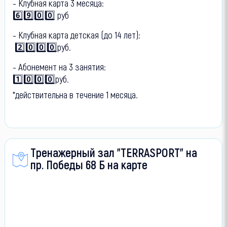
- Клубная карта 3 месяца:
6️⃣9️⃣0️⃣0️⃣ руб
- Клубная карта детская (до 14 лет):
2️⃣0️⃣0️⃣0️⃣руб.
- Абонемент на 3 занятия:
1️⃣0️⃣0️⃣0️⃣руб.
*действительна в течение 1 месяца.
Тренажерный зал "TERRASPORT" на
пр. Победы 68 Б на карте