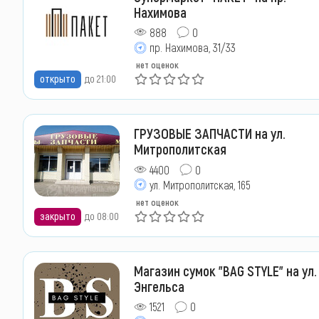
Нахимова
888
0
пр. Нахимова, 31/33
нет оценок
открыто
до 21:00
ГРУЗОВЫЕ ЗАПЧАСТИ на ул.
Митрополитская
4400
0
ул. Митрополитская, 165
нет оценок
закрыто
до 08:00
Магазин сумок "BAG STYLE" на ул.
Энгельса
1521
0