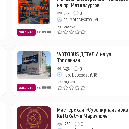
на пр. Металлургов
582
0
пр. Металлургов, 174
нет оценок
закрыто
до 09:00
"АВТОBUS ДЕТАЛЬ" на ул.
Тополиная
1424
0
пер. Березовый, 18
нет оценок
закрыто
до 09:00
Мастерская «Сувенирная лавка
KettiKet» в Мариуполе
1935
0