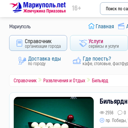
16+
Главная
Мариуполь
Справочник
Услуги
организации города
сервисы и услуги
Доставка еды
Где поесть?
по городу
кафе, столовые, фастфу
Справочник
Развлечения и Отдых
Бильярд
Бильярдн
2556
0
пр. Победы, 