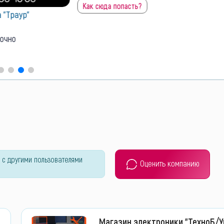
ть?
Похоронно-ритуальные услуги
"ХАРОН" на 17 ЖМР 50лет СССР д. 75
территории рынка "ЮМОВИЛА"
433
0
до 20:00
открыто
 с другими пользователями
Оценить компанию
Магазин электроники "ТехноБ/У