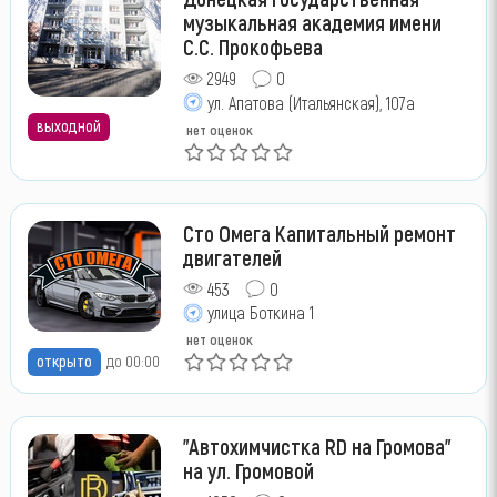
музыкальная академия имени
С.С. Прокофьева
2949
0
ул. Апатова (Итальянская), 107а
выходной
нет оценок
Сто Омега Капитальный ремонт
двигателей
453
0
улица Боткина 1
нет оценок
открыто
до 00:00
"Автохимчистка RD на Громова"
на ул. Громовой