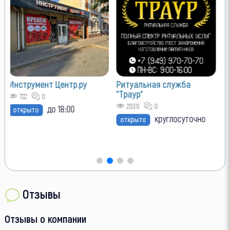
Л
о
Инструмент Центр.ру
Ритуальная служба
"Траур"
722
0
2039
0
до 18:00
открыто
круглосуточно
открыто
Отзывы
Отзывы о компании