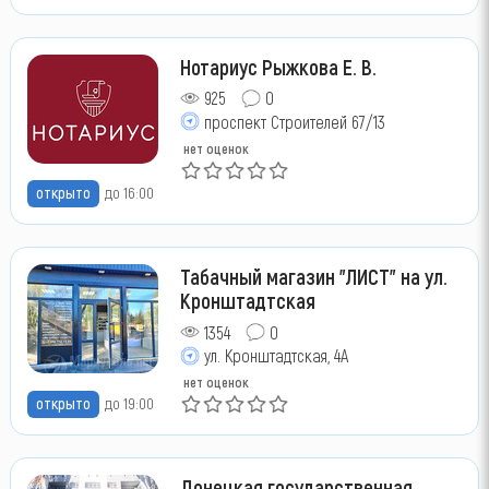
Нотариус Рыжкова Е. В.
925
0
проспект Строителей 67/13
нет оценок
открыто
до 16:00
Табачный магазин "ЛИСТ" на ул.
Кронштадтская
1354
0
ул. Кронштадтская, 4А
нет оценок
открыто
до 19:00
Донецкая государственная