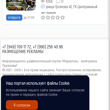
1058
0
улица Громова 42, ГК Центральный
нет оценок
открыто
до 21:00
+7 (949) 709 17 72, +7 (990) 256 40 96
РАЗМЕЩЕНИЕ РЕКЛАМЫ
Информационно-развлекательный портал "Мариуполь - жемчужина
Приазовья"
© 2023 - 2026 г. Все права защищены. Распространение, копирование,
тиражирование информации с сайта разрешены только с согласия
администрации.
Наш портал использует файлы Cookie
16+
Использование нашего сайта означает Ваше согласие
на прием и передачу файлов Cookie
Я согласен