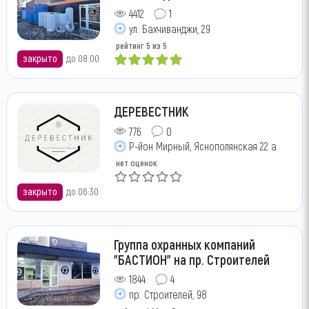
4412
1
ул. Бахчиванджи, 29
рейтинг
5
из 5
закрыто
до 08:00
ДЕРЕВЕСТНИК
776
0
Р-йон Мирный, Яснополянская 22 а
нет оценок
закрыто
до 06:30
Группа охранных компаний
"БАСТИОН" на пр. Строителей
1844
4
пр. Строителей, 98