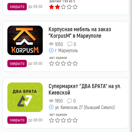
рейтинг
1.69
из 5
закрыто
до 09:00
Корпусная мебель на заказ
"KorpusM" в Мариуполе
1050
0
г. Мариуполь
нет оценок
закрыто
до 09:00
Супермаркет "ДВА БРАТА" на ул.
Киевской
1950
0
ул. Киевская, 27 (бывший Сильпо)
нет оценок
закрыто
до 08:00