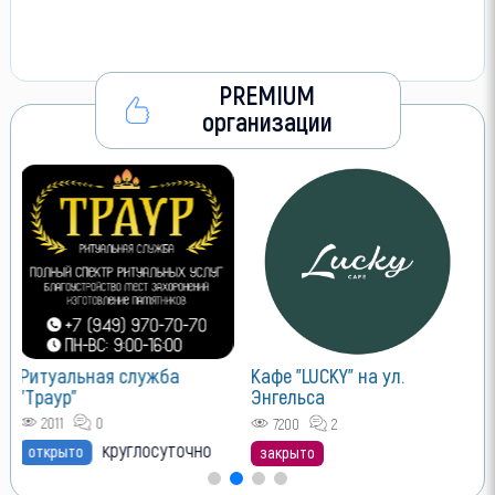
PREMIUM
организации
VIP размещение
Лучшие позиции для Вашего
объявления
Как сюда попасть?
Кафе "LUCKY" на ул.
Энгельса
7200
2
закрыто