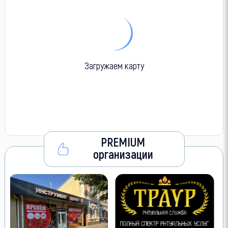
Загружаем карту
PREMIUM
организации
V
Л
о