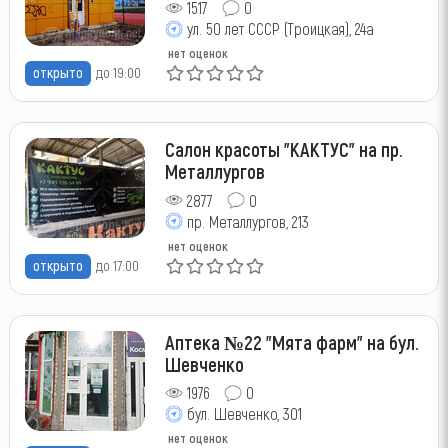
1517
0
ул. 50 лет СССР (Троицкая), 24а
нет оценок
открыто
до 19:00
Салон красоты "КАКТУС" на пр.
Металлургов
2877
0
пр. Металлургов, 213
нет оценок
открыто
до 17:00
Аптека №22 "Мята фарм" на бул.
Шевченко
1976
0
бул. Шевченко, 301
нет оценок