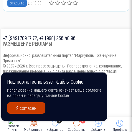
открыто
до 19:00
+7 (949) 709 17 72, +7 (990) 256 40 96
РАЗМЕЩЕНИЕ РЕКЛАМЫ
Информационно-развлекательный портал "Мариуполь - жемчужина
Приазовья"
© 2023 - 2026 г. Все права защищены. Распространение, копирование,
тиражирование информации с сайта разрешены только с согласия
администрации.
Наш портал использует файлы Cookie
16+
Использование нашего сайта означает Ваше согласие
на прием и передачу файлов Cookie
Я согласен
0
0
Мой контент
Избранное
Сообщения
Добавить
Профиль
Поиск