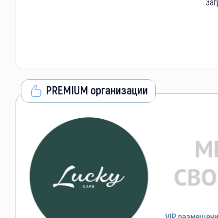
Заг
PREMIUM организации
VIP размещен