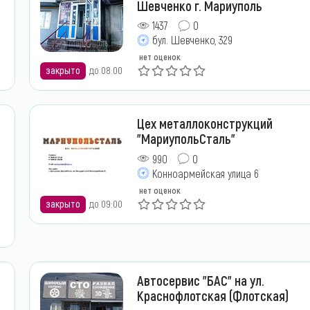
Шевченко г. Мариуполь
1437
0
бул. Шевченко, 329
нет оценок
закрыто
до 08:00
Цех металлоконструкций
"МариупольСталь"
990
0
Конноармейская улица 6
нет оценок
закрыто
до 09:00
Автосервис "БАС" на ул.
Краснофлотская (Флотская)