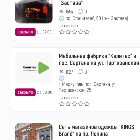
"Застава"
1554
0
пр. Строителей, 60 (р-к Застава)
нет оценок
закрыто
до 07:00
Мебельная фабрика "Калитас" в
пос. Сартана на ул. Партизанская
1027
0
г. Мариуполь, пос. Сартана, ул.
Партизанская, 25
закрыто
до 09:00
нет оценок
Сеть магазинов одежды "KINGS
Brand" на пр. Ленина