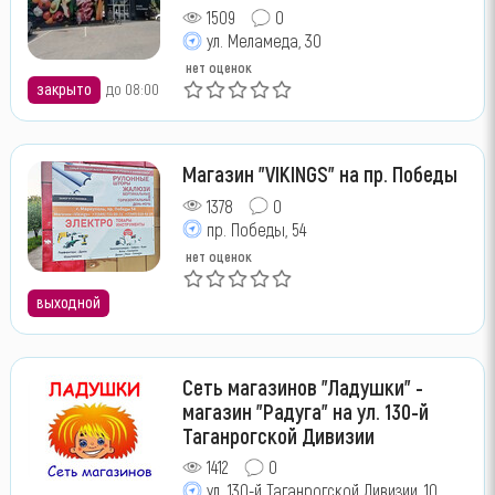
1509
0
ул. Меламеда, 30
нет оценок
закрыто
до 08:00
Магазин "VIKINGS" на пр. Победы
1378
0
пр. Победы, 54
нет оценок
выходной
Сеть магазинов "Ладушки" -
магазин "Радуга" на ул. 130-й
Таганрогской Дивизии
1412
0
ул. 130-й Таганрогской Дивизии, 10