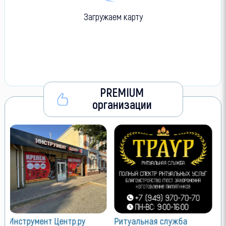
Загружаем карту
PREMIUM
организации
VIP размещени
Лучшие позиции 
объявления
Как сюда попас
 Центр.ру
Ритуальная служба