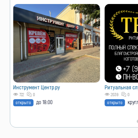
Инструмент Центр.ру
Ритуальная сл
5(на
722
0
2039
0
до 18:00
круг
открыто
открыто