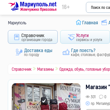
16+
Главная
Мариуполь
Справочник
Услуги
организации города
сервисы и услуги
Доставка еды
Где поесть?
по городу
кафе, столовые, фастфу
Справочник
Магазины
Одежда, обувь, головные убо
Магазин 
301
0
пр. Металлур