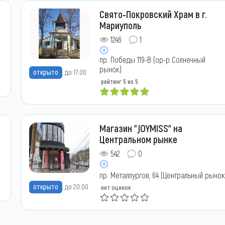
Свято-Покровский Храм в г.
Мариуполь
1246
1
пр. Победы 119-В (ор-р Солнечный
рынок)
открыто
до 17:00
рейтинг
5
из 5
Магазин "JOYMISS" на
Центральном рынке
542
0
пр. Металлургов, 64 (Центральный рынок
открыто
до 20:00
нет оценок