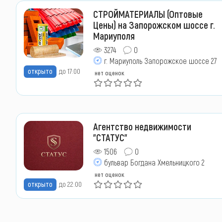
СТРОЙМАТЕРИАЛЫ (Оптовые
Цены) на Запорожском шоссе г.
Мариуполя
3274
0
г. Мариуполь Запорожское шоссе 27
открыто
до 17:00
нет оценок
Агентство недвижимости
"СТАТУС"
1506
0
бульвар Богдана Хмельницкого 2
нет оценок
открыто
до 22:00