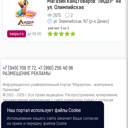
Магазин канцтоваров "ЛИДЕР" на
ул. Олимпийская
2675
2
ул. Олимпийская, 167 (р-к Денис)
рейтинг
5
из 5
закрыто
до 09:00
+7 (949) 709 17 72, +7 (990) 256 40 96
РАЗМЕЩЕНИЕ РЕКЛАМЫ
Информационно-развлекательный портал "Мариуполь - жемчужина
Приазовья"
© 2023 - 2026 г. Все права защищены. Распространение, копирование,
тиражирование информации с сайта разрешены только с согласия
администрации.
Наш портал использует файлы Cookie
16+
Использование нашего сайта означает Ваше согласие
на прием и передачу файлов Cookie