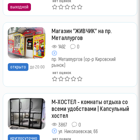
нет оценок
выходной
Магазин "ЖИВЧИК" на пр.
Металлургов
1492
0
пр. Металлургов (ор-р Кировский
рынок)
открыто
до 20:00
нет оценок
М-ХОСТЕЛ - комнаты отдыха со
всеми удобствами | Капсульный
хостел
3867
0
ул. Николаевская, 66
круглосуточно
нет оценок