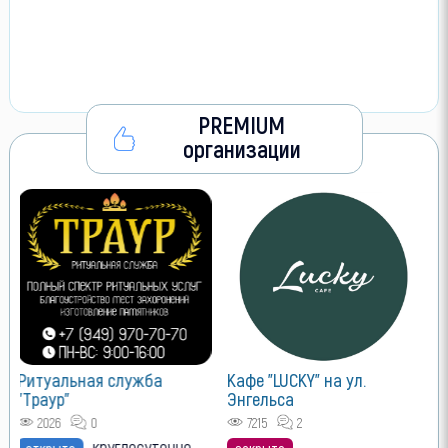
PREMIUM
организации
V
Л
о
Ритуальная служба
Кафе "LUCKY" на ул.
"Траур"
Энгельса
2026
0
7215
2
круглосуточно
открыто
закрыто