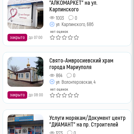
"АЛКОМАРКЕТ" на ул.
Карпинского
1003
0
ул. Карпинского, 68б
нет оценок
закрыто
до 07:00
Свято-Амвросиевский храм
города Мариуполя
864
0
ул. Волонтеровская, 4
нет оценок
закрыто
до 08:00
Услуги морякам/Документ центр
"ДИАМАНТ" на пр. Строителей
1273
0