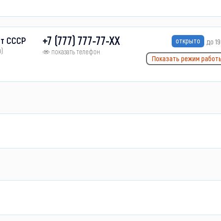
+7 (777) 777-77-XX
ет СССР
открыто
до 19
я)
показать телефон
Показать режим работ