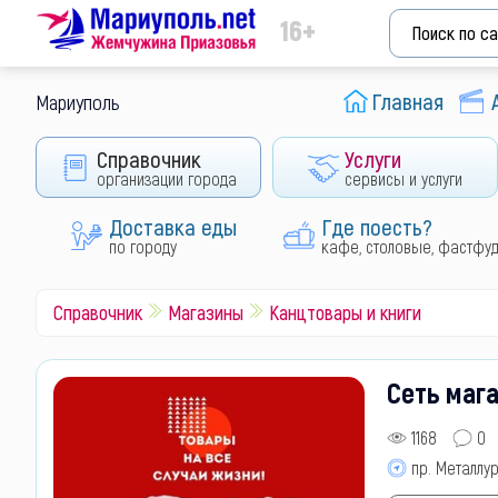
16+
Главная
Мариуполь
Справочник
Услуги
организации города
сервисы и услуги
Доставка еды
Где поесть?
по городу
кафе, столовые, фастфу
Справочник
Магазины
Канцтовары и книги
Сеть мага
1168
0
пр. Металлур