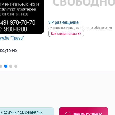
VIP размещение
Лучшие позиции для Вашего объявления
Как сюда попасть?
ужба "Траур"
лосуточно
 с другими пользователями
Оценить компанию