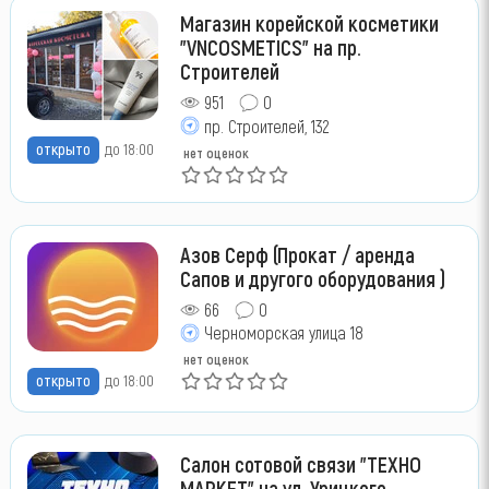
Магазин корейской косметики
"VNCOSMETICS" на пр.
Строителей
951
0
пр. Строителей, 132
открыто
до 18:00
нет оценок
Азов Серф (Прокат / аренда
Сапов и другого оборудования )
66
0
Черноморская улица 18
нет оценок
открыто
до 18:00
Салон сотовой связи "ТЕХНО
МАРКЕТ" на ул. Урицкого