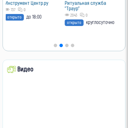
 Центр.ру
Ритуальная служба
"Траур"
2043
0
до 18:00
круглосуточно
открыто
Видео