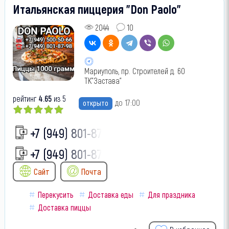
Итальянская пиццерия "Don Paolo"
2044
10
Мариуполь, пр. Строителей д. 60
ТК"Застава"
рейтинг
4.65
из 5
до 17:00
открыто
+7 (949) 801-87-
+7 (949) 801-87-
Сайт
Почта
Перекусить
Доставка еды
Для праздника
Доставка пиццы