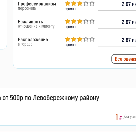
Профессионализм
2.67
из
персонала
средне
Вежливость
2.67
из
отношение к клиенту
средне
Расположение
2.67
из
в городе
средне
Все оценк
 от 500р по Левобережному району
1
/за усл
₽