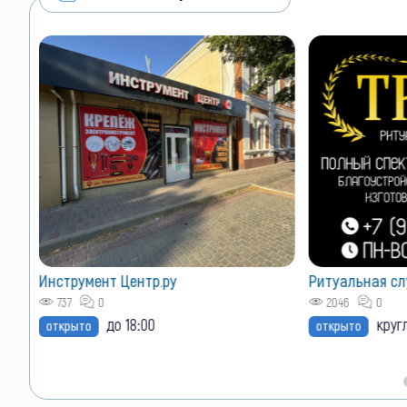
Инструмент Центр.ру
Ритуальная сл
5(на
737
0
2046
0
до 18:00
круг
открыто
открыто