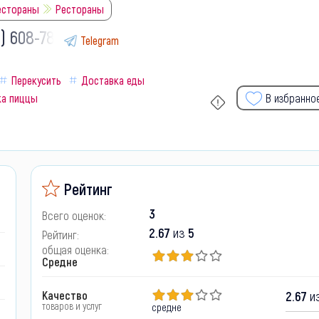
рестораны
Рестораны
9) 608-78-
Telegram
Перекусить
Доставка еды
ка пиццы
В избранно
Рейтинг
3
Всего оценок:
2.67
из
5
Рейтинг:
общая оценка:
Средне
Качество
2.67
из
товаров и услуг
средне