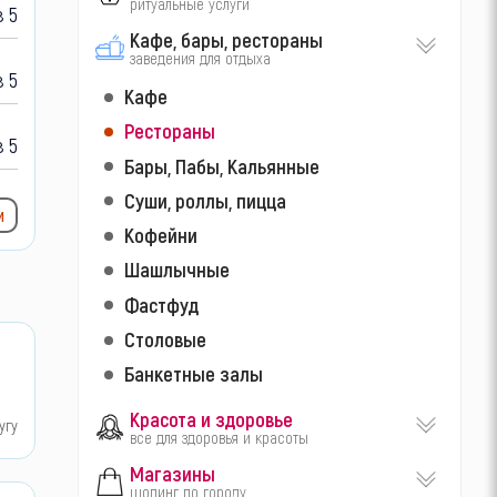
ритуальные услуги
 5
Кафе, бары, рестораны
заведения для отдыха
 5
Кафе
Рестораны
 5
Бары, Пабы, Кальянные
Суши, роллы, пицца
и
Кофейни
Шашлычные
Фастфуд
Столовые
Банкетные залы
Красота и здоровье
угу
все для здоровья и красоты
Магазины
шопинг по городу