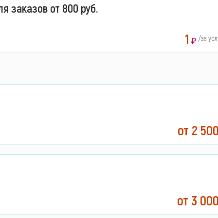
 заказов от 800 руб.
1
/за усл
₽
от 2 50
от 3 00