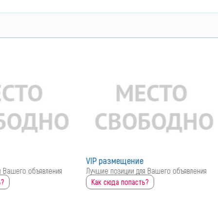
ие
для Вашего объявления
ть?
Инструмент Центр.ру
696
0
до 18:00
открыто