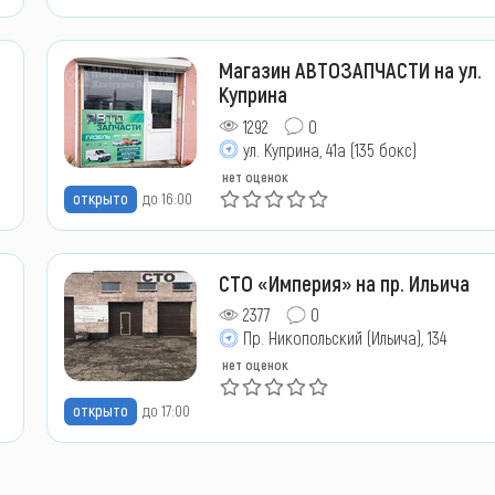
Магазин АВТОЗАПЧАСТИ на ул.
Куприна
1292
0
ул. Куприна, 41а (135 бокс)
нет оценок
открыто
до 16:00
СТО «Империя» на пр. Ильича
2377
0
Пр. Никопольский (Ильича), 134
нет оценок
открыто
до 17:00