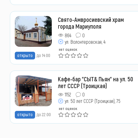
Свято-Амвросиевский храм
города Мариуполя
864
0
ул. Волонтеровская, 4
нет оценок
открыто
до 14:00
Кафе-бар "СЫТ& Пьян" на ул. 50
лет СССР (Троицкая)
1152
0
ул. 50 лет СССР (Троицкая), 75
нет оценок
открыто
до 22:00