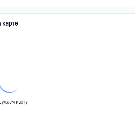
а карте
ружаем карту