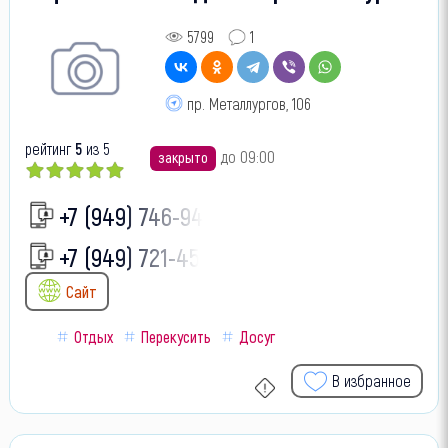
5799
1
пр. Металлургов, 106
рейтинг
5
из 5
до 09:00
закрыто
+7 (949) 746-94-
+7 (949) 721-45-
Сайт
Отдых
Перекусить
Досуг
В избранное