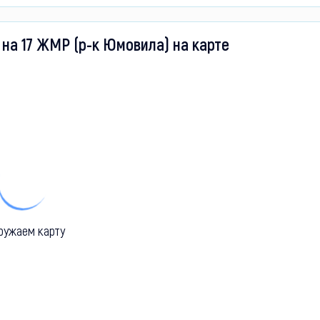
на 17 ЖМР (р-к Юмовила) на карте
ружаем карту