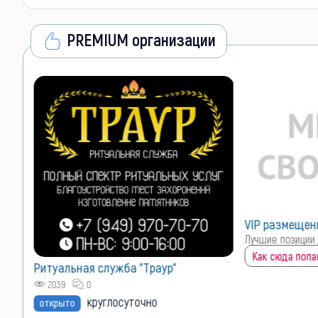
PREMIUM организации
VIP размещен
Лучшие позиции 
Как сюда попас
Ритуальная служба "Траур"
2039
0
круглосуточно
открыто