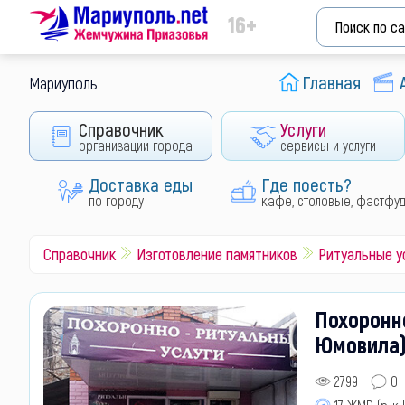
16+
Главная
Мариуполь
Справочник
Услуги
организации города
сервисы и услуги
Доставка еды
Где поесть?
по городу
кафе, столовые, фастфу
Справочник
Изготовление памятников
Ритуальные у
Похоронно
Юмовила
2799
0