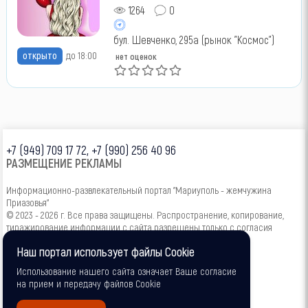
1264
0
бул. Шевченко, 295а (рынок "Космос")
открыто
до 18:00
нет оценок
+7 (949) 709 17 72, +7 (990) 256 40 96
РАЗМЕЩЕНИЕ РЕКЛАМЫ
Информационно-развлекательный портал "Мариуполь - жемчужина
Приазовья"
© 2023 - 2026 г. Все права защищены. Распространение, копирование,
тиражирование информации с сайта разрешены только с согласия
администрации.
Наш портал использует файлы Cookie
16+
Использование нашего сайта означает Ваше согласие
на прием и передачу файлов Cookie