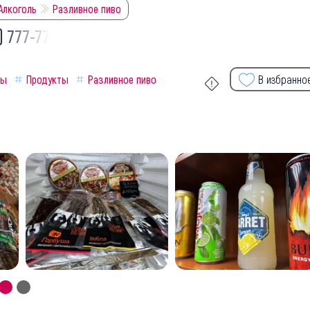
 Алкоголь
Разливное пиво
) 777-77-
ны
Продукты
Разливное пиво
В избранно