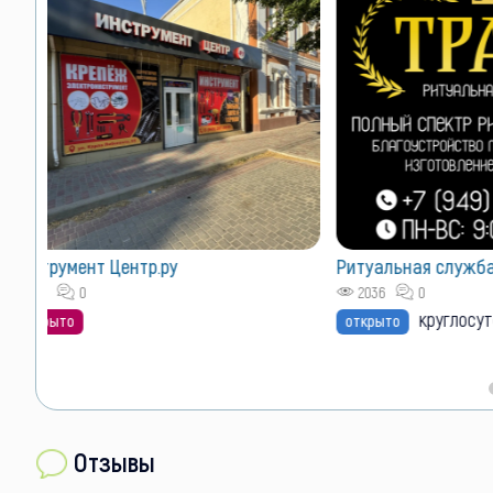
VIP размещен
Лучшие позиции 
Как сюда попас
Ритуальная служба "Траур"
2036
0
круглосуточно
открыто
Отзывы