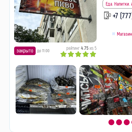
Еда. Напитки.
+7 (777
Магази
рейтинг
4.75
из 5
закрыто
до 11:00