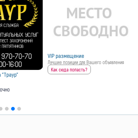
ие
для Вашего объявления
ть?
Похоронно-ритуальные услуги
"ХАРОН" на 17 ЖМР 50лет СССР д. 75
территории рынка "ЮМОВИЛА"
423
0
закрыто