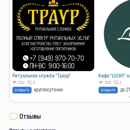
VIP размещен
Лучшие позиции 
Как сюда попас
Кафе "LUCKY" на ул. Энгельса
7206
2
до 21:00
открыто
Отзывы