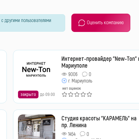
 с другими пользователями
Оценить компанию
Интернет-провайдер "New-Ton" 
Мариуполе
9006
0
г. Мариуполь
нет оценок
закрыто
до 09:00
Студия красоты "КАРАМЕЛЬ" на
пр. Ленина
1454
0