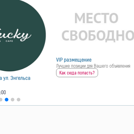
ие
для Вашего объявления
ть?
Инструмент Центр.ру
684
0
закрыто