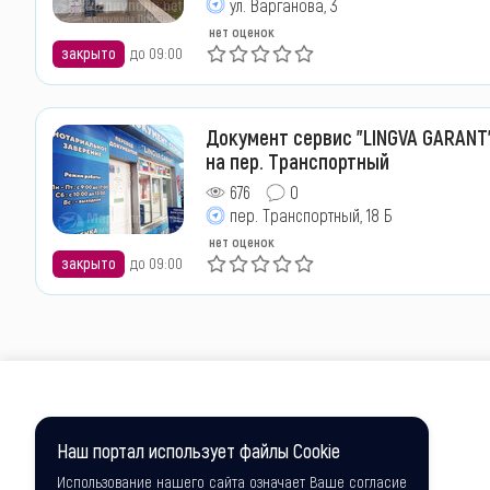
ул. Варганова, 3
нет оценок
закрыто
до 09:00
Документ сервис "LINGVA GARANT
на пер. Транспортный
676
0
пер. Транспортный, 18 Б
нет оценок
закрыто
до 09:00
Наш портал использует файлы Cookie
Использование нашего сайта означает Ваше согласие