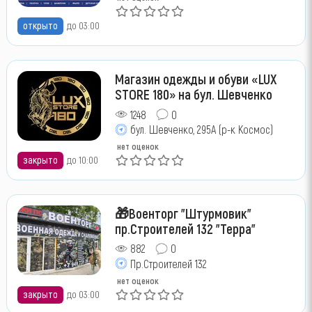
открыто
до 03:00
Магазин одежды и обуви «LUX
STORE 180» на бул. Шевченко
1248
0
бул. Шевченко, 295А (р-к Космос)
нет оценок
закрыто
до 10:00
🎁Военторг "Штурмовик"
пр.Строителей 132 "Терра"
882
0
Пр.Строителей 132
нет оценок
закрыто
до 03:00