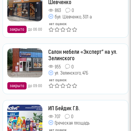
Шевченко
863
0
бул. Шевченко, 301 а
нет оценок
закрыто
до 06:00
Салон мебели «Эксперт" на ул.
Зелинского
955
0
ул. Зелинского, 47Б
нет оценок
закрыто
до 09:00
ИП Бейдик Г.В.
707
0
Греческая площадь
нет оценок