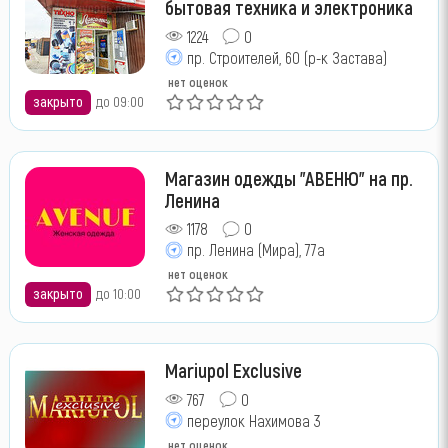
бытовая техника и электроника
1224
0
пр. Строителей, 60 (р-к Застава)
нет оценок
закрыто
до 09:00
Магазин одежды "АВЕНЮ" на пр.
Ленина
1178
0
пр. Ленина (Мира), 77а
нет оценок
закрыто
до 10:00
Mariupol Exclusive
767
0
переулок Нахимова 3
нет оценок