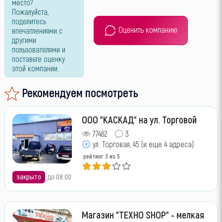
место?
Пожалуйста,
поделитесь
Оценить компанию
впечатлениями с
другими
пользователями и
поставьте оценку
этой компании.
Рекомендуем посмотреть
ООО "КАСКАД" на ул. Торговой
77462
3
ул. Торговая, 45 (и еще 4 адреса)
рейтинг
3
из 5
закрыто
до 08:00
Магазин "ТЕХНО SHOP" - мелкая