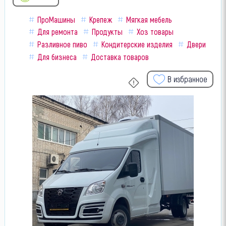
ПроМашины
Крепеж
Мягкая мебель
Для ремонта
Продукты
Хоз товары
Разливное пиво
Кондитерские изделия
Двери
Для бизнеса
Доставка товаров
В избранное