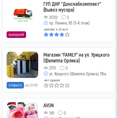
ГУП ДНР "Донснабкомплект"
(Вывоз мусора)
35722
3
пр. Ленина, 83 (5-й этаж)
рейтинг
4.33
из 5
выходной
Магазин "FAMILY" на ул. Урицкого
(Филиппа Орлика)
2375
0
ул. Урицкого (Филиппа Орлика), 116а
нет оценок
открыто
до 20:00
AVON
581
0