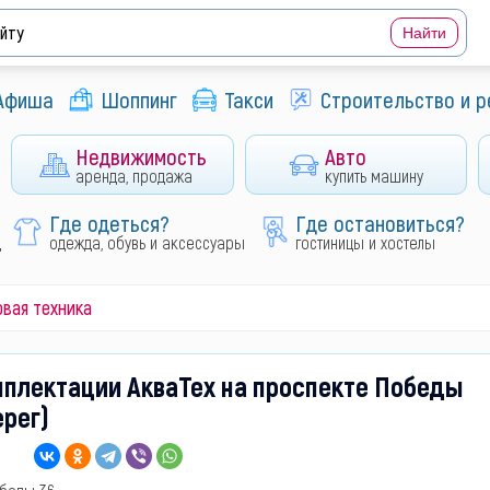
Афиша
Шоппинг
Такси
Строительство и 
Недвижимость
Авто
аренда, продажа
купить машину
Где одеться?
Где остановиться?
д
одежда, обувь и аксессуары
гостиницы и хостелы
овая техника
мплектации АкваТех на проспекте Победы
ерег)