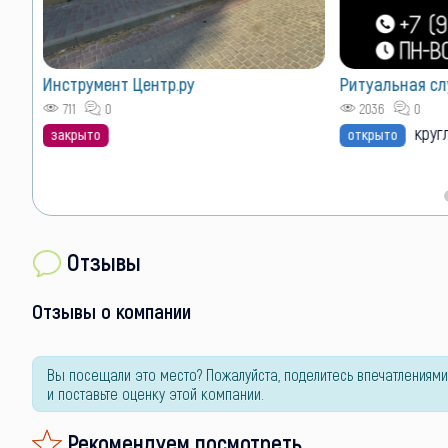
VIP размещен
Лучшие позиции 
Как сюда попас
Ритуальная служба "Траур"
2036
0
круглосуточно
открыто
Отзывы
Отзывы о компании
Вы посещали это место? Пожалуйста, поделитесь впечатлениями
и поставьте оценку этой компании.
Рекомендуем посмотреть