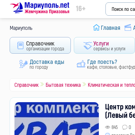
16+
Главная
Мариуполь
Справочник
Услуги
организации города
сервисы и услуги
Доставка еды
Где поесть?
по городу
кафе, столовые, фастфу
Справочник
Бытовая техника
Климатическая и тепл
Центр ко
(Левый б
845
0