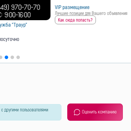
ие
для Вашего объявления
ть?
Похоронно-ритуальные услуги
"ХАРОН" на 17 ЖМР 50лет СССР д. 75
территории рынка "ЮМОВИЛА"
423
0
закрыто
 с другими пользователями
Оценить компанию