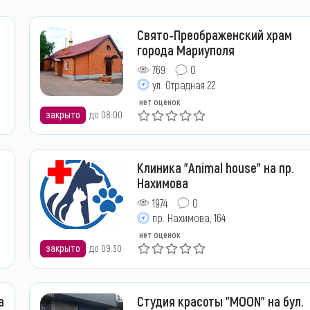
Свято-Преображенский храм
города Мариуполя
769
0
ул. Отрадная 22
нет оценок
закрыто
до 08:00
Клиника "Animal house" на пр.
Нахимова
1974
0
пр. Нахимова, 164
нет оценок
закрыто
до 09:30
а
Студия красоты "MOON" на бул.