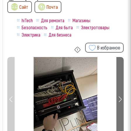
Сайт
Почта
hiTech
Для ремонта
Магазины
Безопасность
Для быта
Электротовары
Электрика
Для бизнеса
В избранное