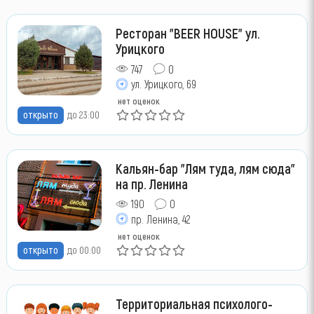
Ресторан "BEER HOUSE" ул.
Урицкого
747
0
ул. Урицкого, 69
нет оценок
открыто
до 23:00
Кальян-бар "Лям туда, лям сюда"
на пр. Ленина
190
0
пр. Ленина, 42
нет оценок
открыто
до 00:00
Территориальная психолого-