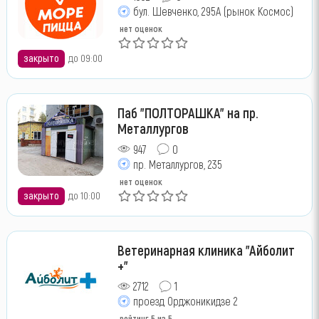
бул. Шевченко, 295А (рынок Космос)
нет оценок
закрыто
до 09:00
Паб "ПОЛТОРАШКА" на пр.
Металлургов
947
0
пр. Металлургов, 235
нет оценок
закрыто
до 10:00
Ветеринарная клиника "Айболит
+"
2712
1
проезд Орджоникидзе 2
рейтинг
5
из 5