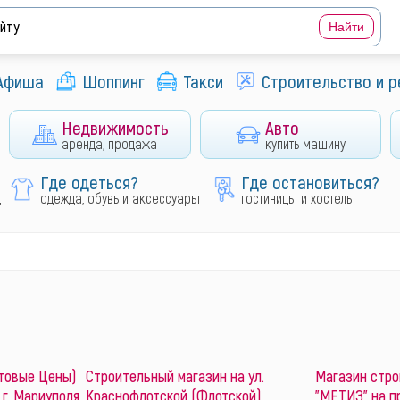
Афиша
Шоппинг
Такси
Строительство и 
Недвижимость
Авто
аренда, продажа
купить машину
Где одеться?
Где остановиться?
д
одежда, обувь и аксессуары
гостиницы и хостелы
товые Цены)
Строительный магазин на ул.
Магазин стро
г. Мариуполя
Краснофлотской (Флотской)
"МЕТИЗ" на п