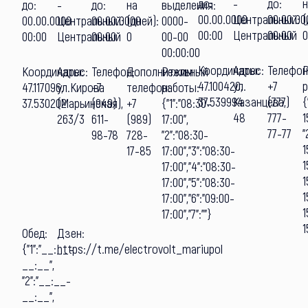
до:
-
до:
до:
-
до:
на
выделения:
00.00.0000
Центральный:
00.00.00
(
00.00.0000
Центральный:
00.00.0000
(дней):
0000-
00:00
Центральный
00:00
00:00
Центральный
00:00
0
00-00
00:00:00
Координаты:
Адрес:
Телефон
Координаты:
Адрес:
Телефон:
Дополнительный
Режим
47.100420,
ул.
+7
р
47.117096,
ул.Кирова
+7
телефон:
работы:
37.539994
Казанцева,
(777)
{
37.530202
(Марьинская),
(949)
+7
{"1":"08:30-
48
777-
1
263/3
611-
(989)
17:00",
77-77
"
98-78
728-
"2":"08:30-
1
17-85
17:00","3":"08:30-
1
17:00","4":"08:30-
1
17:00","5":"08:30-
1
17:00","6":"09:00-
1
17:00","7":""}
1
Обед:
Дзен:
{"1":"__:__-
https://t.me/electrovolt_mariupol
__:__",
"2":"__:__-
__:__",