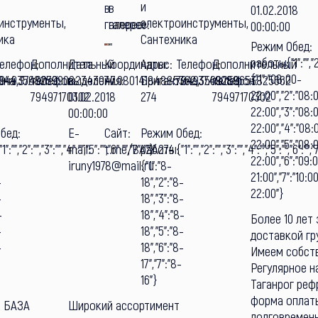
и
в
в
01.02.2018
инструменты,
электроинструменты,
галерее:
галерее:
00:00:00
ика
Сантехника
Режим
Обед:
работы:
{"1":"","2
елефон:
Дополнительный
Дата
Координаты:
Адрес:
Телефон:
Дополнительный
{"1":"08:00-
044,37.490799082343074
ина
79493568259
телефон:
выделения:
47.08014184885362,37.49088653825662
Бригантина,
79493568259
телефон:
22:00","2":"08:
79497170302
01.02.2018
274
79497170302
22:00","3":"08:
00:00:00
22:00","4":"08:
бед:
E-
Сайт:
Режим
Обед:
22:00","5":"08:
"1":"","2":"","3":"","4":"","5":"","6":"","7":""}
mail:
t.me/BAZA274
работы:
{"1":"","2":"","3":"","4":"","5":"","6":"","
22:00","6":"09:
iruny1978@mail.ru
{"1":"8-
21:00","7":"10:0
-
18","2":"8-
22:00"}
-
18","3":"8-
-
18","4":"8-
Более 10 лет
-
18","5":"8-
доставкой гр
-
18","6":"8-
Имеем собств
17","7":"8-
Регулярное н
16"}
Таганрог реф
форма оплат
н БАЗА
Широкий ассортимент
долговременн