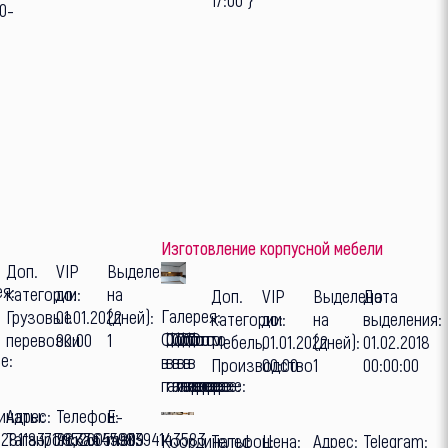
00-
Изготовление корпусной мебели
Доп.
VIP
Выделено
ея:
категории:
до:
на
Доп.
VIP
Выделено
Дата
Галерея:
Грузовые
01.01.2022
(дней):
категории:
до:
на
выделения:
Фото
Фото
Фото
Фото
Фото
Фото
перевозки
00:00
1
Мебель,
01.01.2022
(дней):
01.02.2018
е:
в
в
в
в
в
в
Производство
00:00
1
00:00:00
галерее:
галерее:
галерее:
галерее:
галерее:
галерее:
инаты:
Адрес:
Телефон:
E-
82811837196,37.64598394143583
Таганрогская
79526054909
mail:
Координаты:
Телефон:
Цена:
Адрес:
Telegram: