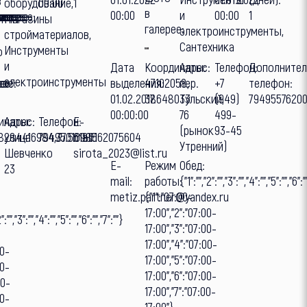
в
оборудование,
00:00
1
в
00:00
и
00:00
1
е:
ее:
рее:
ерее:
ерее:
лерее:
алерее:
галерее:
Магазины
галерее:
электроинструменты,
стройматериалов,
Сантехника
Инструменты
о
и
Дата
Координаты:
Адрес:
Телефон:
Дополните
электроинструменты
е:
ее:
рее:
выделения:
47.102058,
пер.
+7
телефон:
01.02.2018
37.648033
Тульский,
(949)
7949557620
00:00:00
76
499-
инаты:
Адрес:
Телефон:
E-
(рынок
93-45
18284416984,37.56186162075604
улица
79495010985
mail:
Утренний)
Шевченко
sirota_2023@list.ru
E-
Режим
Обед:
23
mail:
работы:
{"1":"","2":"","3":"","4":"","5":"","6":"
metiz.partner@yandex.ru
{"1":"07:00-
17:00","2":"07:00-
":"","3":"","4":"","5":"","6":"","7":""}
17:00","3":"07:00-
17:00","4":"07:00-
00-
17:00","5":"07:00-
00-
17:00","6":"07:00-
00-
17:00","7":"07:00-
00-
17:00"}