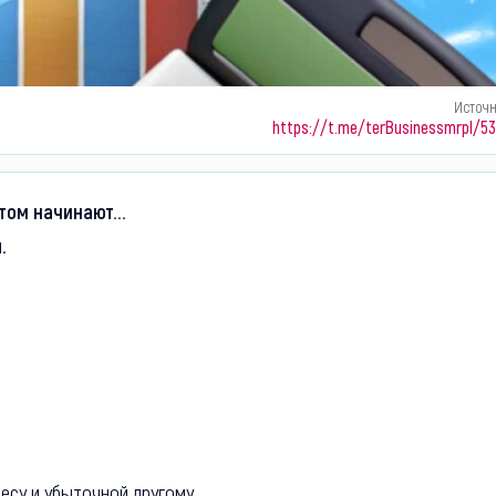
Источ
https://t.me/terBusinessmrpl/5
отом начинают...
.
есу и убыточной другому