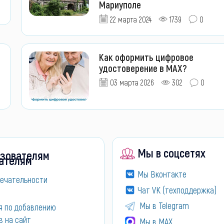
Мариуполе
22 марта 2024
1739
0
Как оформить цифровое
удостоверение в MAX?
03 марта 2026
302
0
Мы в соцсетях
зователям
Мы Вконтакте
ечательности
Чат VK (техподдержка)
Мы в Telegram
я по добавлению
в на сайт
Мы в МАХ