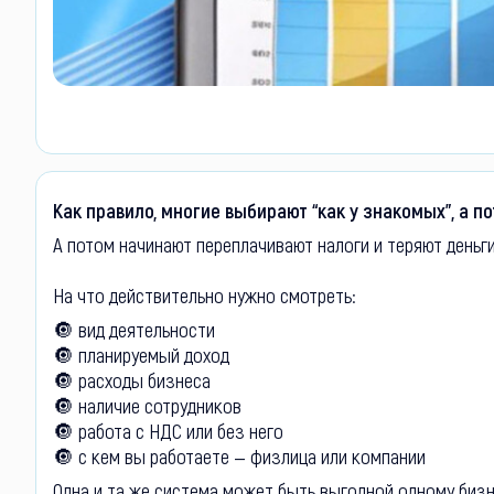
Как правило, многие выбирают “как у знакомых”, а п
А потом начинают переплачивают налоги и теряют деньги
На что действительно нужно смотреть:
🔘 вид деятельности
🔘 планируемый доход
🔘 расходы бизнеса
🔘 наличие сотрудников
🔘 работа с НДС или без него
🔘 с кем вы работаете — физлица или компании
Одна и та же система может быть выгодной одному бизн