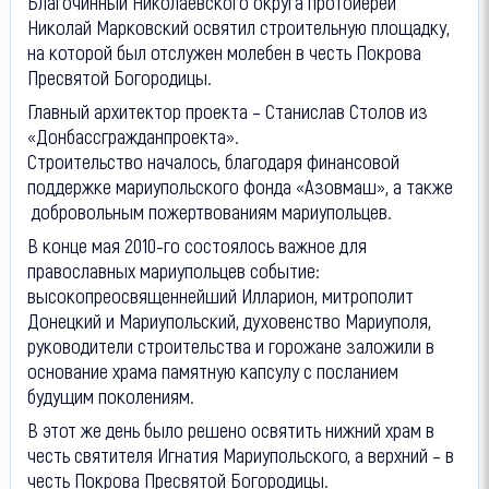
Благочинный Николаевского округа протоиерей
Николай Марковский освятил строительную площадку,
на которой был отслужен молебен в честь Покрова
Пресвятой Богородицы.
Главный архитектор проекта – Станислав Столов из
«Донбассгражданпроекта».
Строительство началось, благодаря финансовой
поддержке мариупольского фонда «Азовмаш», а также
добровольным пожертвованиям мариупольцев.
В конце мая 2010-го состоялось важное для
православных мариупольцев событие:
высокопреосвященнейший Илларион, митрополит
Донецкий и Мариупольский, духовенство Мариуполя,
руководители строительства и горожане заложили в
основание храма памятную капсулу с посланием
будущим поколениям.
В этот же день было решено освятить нижний храм в
честь святителя Игнатия Мариупольского, а верхний – в
честь Покрова Пресвятой Богородицы.