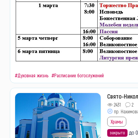
#Духовная жизнь
#Расписание богослужений
Свято-Нико
2431
2
пр. Нахимова
Храмы
до 0
закрыто