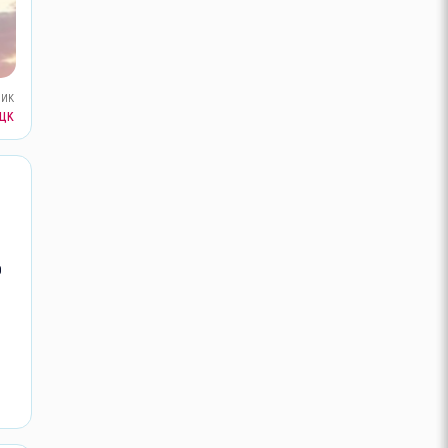
ник
цк
о