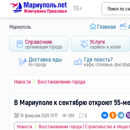
16+
Главная
Мариуполь
Справочник
Услуги
организации города
сервисы и услуги
Доставка еды
Где поесть?
по городу
кафе, столовые, фастфу
Новости
Восстановление города
В Мариуполе к сентябрю откроют 55-
19 февраля 2026 01:17
289
0
Новости
Восстановление города | Строительство и общес