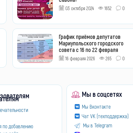
03 октября 2024
1652
0
График приёмов депутатов
Мариупольского городского
совета с 16 по 22 февраля
16 февраля 2026
265
0
Мы в соцсетях
зователям
Мы Вконтакте
ечательности
Чат VK (техподдержка)
Мы в Telegram
я по добавлению