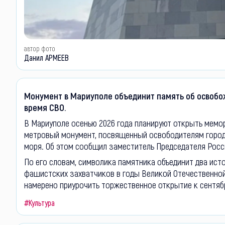
автор фото
Данил АРМЕЕВ
Монумент в Мариуполе объединит память об освобож
время СВО.
В Мариуполе осенью 2026 года планируют открыть мемор
метровый монумент, посвященный освободителям города
моря. Об этом сообщил заместитель Председателя Рос
По его словам, символика памятника объединит два ист
фашистских захватчиков в годы Великой Отечественной
намерено приурочить торжественное открытие к сентяб
#Культура