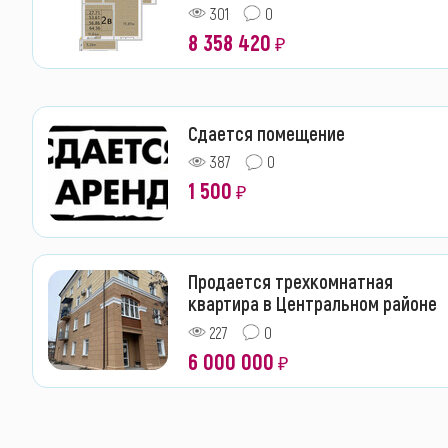
301
0
8 358 420
₽
Сдается помещение
387
0
1 500
₽
Продается трехкомнатная
квартира в Центральном районе
227
0
6 000 000
₽