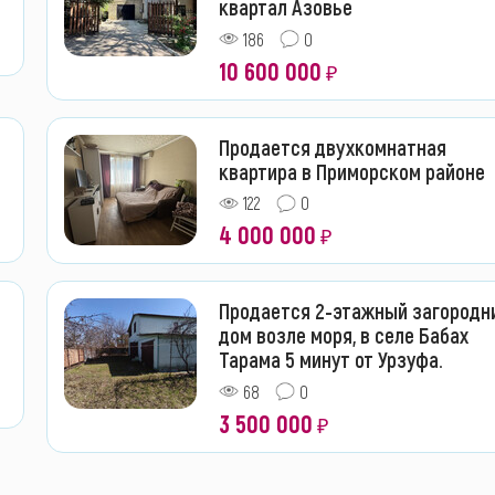
квартал Азовье
186
0
10 600 000
₽
Продается двухкомнатная
квартира в Приморском районе
122
0
4 000 000
₽
Продается 2-этажный загородн
дом возле моря, в селе Бабах
Тарама 5 минут от Урзуфа.
68
0
3 500 000
₽