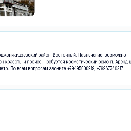
рджоникидзевский район, Восточный. Назначение: возможно
лон красоты и прочее. Требуется косметический ремонт. Арендн
етр. По всем вопросам звоните +79495000919, +79967340217