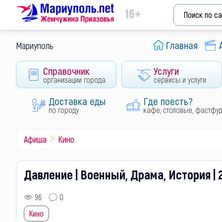
16+
Главная
Мариуполь
Справочник
Услуги
организации города
сервисы и услуги
Доставка еды
Где поесть?
по городу
кафе, столовые, фастфу
Афиша
Кино
Давление | Военный, Драма, История | 
96
0
Кино