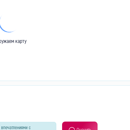
ружаем карту
 впечатлениями с
Оценить