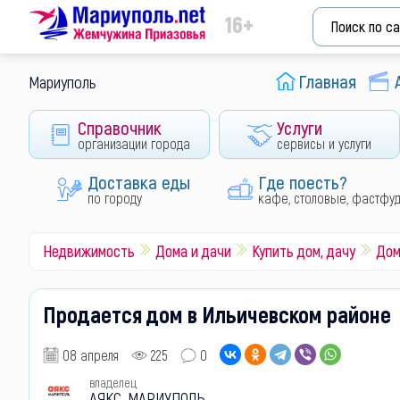
16+
Главная
Мариуполь
Справочник
Услуги
организации города
сервисы и услуги
Доставка еды
Где поесть?
по городу
кафе, столовые, фастфу
Недвижимость
Дома и дачи
Купить дом, дачу
Дом
Продается дом в Ильичевском районе
08 апреля
225
0
владелец
АЯКС-МАРИУПОЛЬ