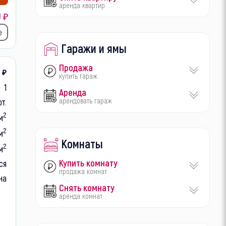
аренда квартир
0
₽
е
Гаражи и ямы
Продажа
9
₽
купить гараж
1
Аренда
арендовать гараж
от.
2
м
2
м
Комнаты
2
 м
Купить комнату
ся
продажа комнат
на
Снять комнату
аренда комнат