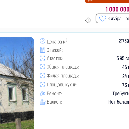
1 000 00
В избранно
2
2173
Цена за м
:
Этажей:
Участок:
5.95 с
Общая плащадь:
46 
Жилая площадь:
24 
Площадь кухни:
7.3
Ремонт:
Требует
Балкон:
Нет балко