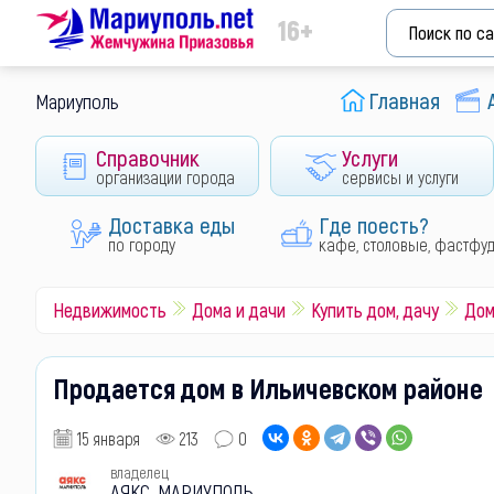
16+
Главная
Мариуполь
Справочник
Услуги
организации города
сервисы и услуги
Доставка еды
Где поесть?
по городу
кафе, столовые, фастфу
Недвижимость
Дома и дачи
Купить дом, дачу
Дом
Продается дом в Ильичевском районе
15 января
213
0
владелец
АЯКС-МАРИУПОЛЬ