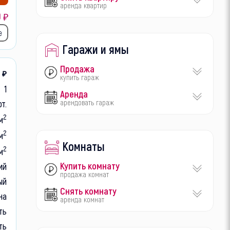
аренда квартир
0
₽
е
Гаражи и ямы
Продажа
7
₽
купить гараж
1
Аренда
арендовать гараж
от.
2
м
2
м
Комнаты
2
м
Купить комнату
ий
продажа комнат
ый
Снять комнату
на
аренда комнат
ть
ть