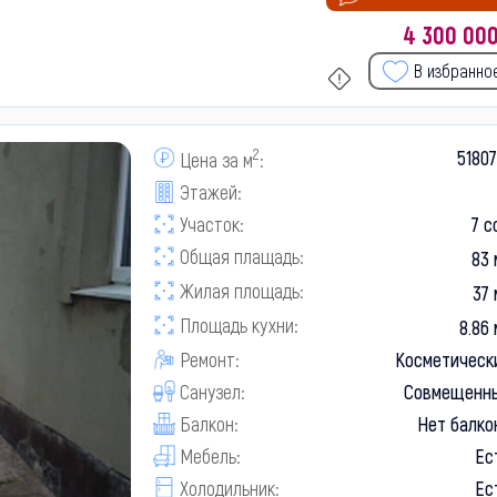
4 300 00
В избранно
2
5180
Цена за м
:
Этажей:
Участок:
7 с
Общая плащадь:
83 
Жилая площадь:
37 
Площадь кухни:
8.86 
Ремонт:
Косметическ
Санузел:
Совмещенн
Балкон:
Нет балко
Мебель:
Ес
Холодильник:
Ес